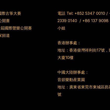
國際古箏大賽
電話 Tel:
+852 5347 0010
/
公開賽
2339 0140
/
+86 137 9098
第十屆國際聲樂公開賽
小姐
家頻道
香港辦事處：
地址：香港柴灣祥利街17號，
大廈10樓
中國大陸辦事處：
音節樂動産業園
地址：廣東省東莞市東城區蓢
號