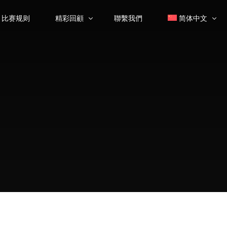
比赛规则
精彩回顧
聯繫我們
简体中文
大师课
繁體中文
(
繁体
颁奖典礼
优秀选手