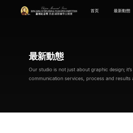
首页
最新動態
最新動態
Our studio is not just about graphic design; it’
communication services, process and results