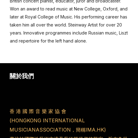
British concert pianist, educator, juror and broadcaster.
Won an award to read music at New College, Oxford, and
later at Royal College of Music. His performing career has
taken him all over the world. Steinway Artist for over 20
years. Innovative programmes include Russian music, Liszt
and repertoire for the left hand alone.
简体中文
關於我們
香 港 國 際 音 樂 家 協 會
(HONGKONG INTERNATIONAL
MUSICIANASSOCIATION，簡稱IMA.HK)