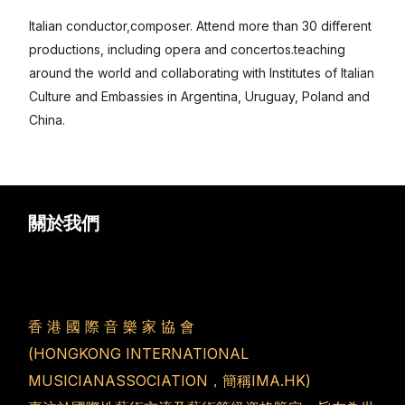
Italian conductor,composer. Attend more than 30 different
productions, including opera and concertos.teaching
around the world and collaborating with Institutes of Italian
Culture and Embassies in Argentina, Uruguay, Poland and
China.
简体中文
關於我們
香 港 國 際 音 樂 家 協 會
(HONGKONG INTERNATIONAL
MUSICIANASSOCIATION，簡稱IMA.HK)