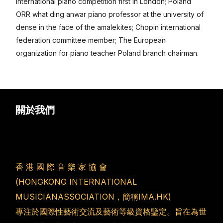
international piano competition first in London; Poland
ORR what ding anwar piano professor at the university of
dense in the face of the amalekites; Chopin international
federation committee member; The European
organization for piano teacher Poland branch chairman.
简体中文
關於我們
香 港 國 際 音 樂 家 協 會
(HONGKONG INTERNATIONAL
MUSICIANASSOCIATION，簡稱IMA.HK)
專注於國際性藝術交流及藝術等級資格鑒定。旨在為世