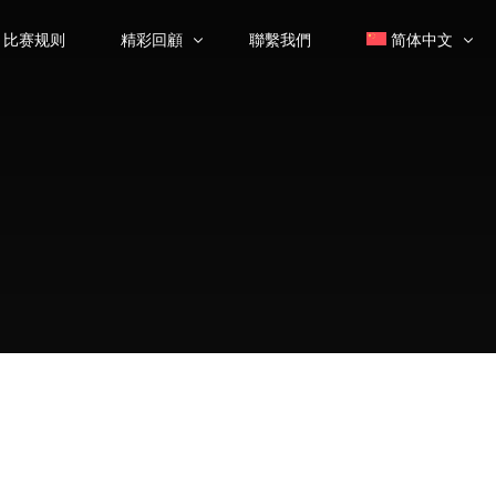
比赛规则
精彩回顧
聯繫我們
简体中文
大师课
繁體中文
(
繁体
颁奖典礼
优秀选手