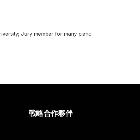
niversity; Jury member for many piano
戰略合作夥伴