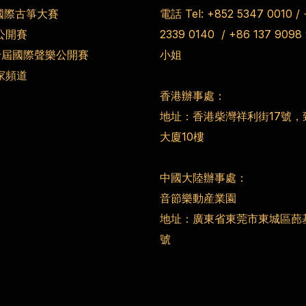
國際古箏大賽
電話 Tel:
+852 5347 0010
/
公開賽
2339 0140
/
+86 137 9098
第十屆國際聲樂公開賽
小姐
家頻道
香港辦事處：
地址：香港柴灣祥利街17號，
大廈10樓
中國大陸辦事處：
音節樂動産業園
地址：廣東省東莞市東城區蓢
號