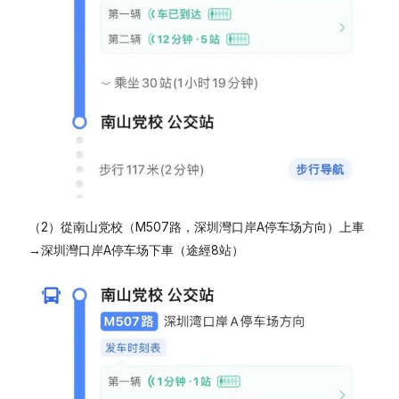
（2）從南山党校（M507路，深圳灣口岸A停车场方向）上車
→深圳灣口岸A停车场下車（途經8站）