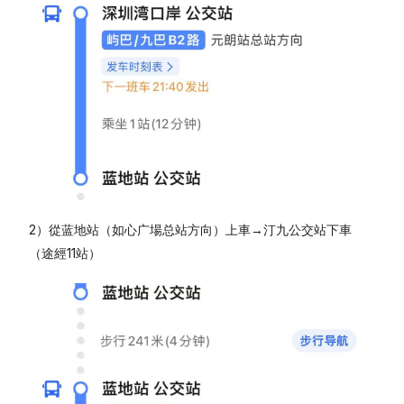
2）從蓝地站（如心广場总站方向）上車→汀九公交站下車
（途經11站）