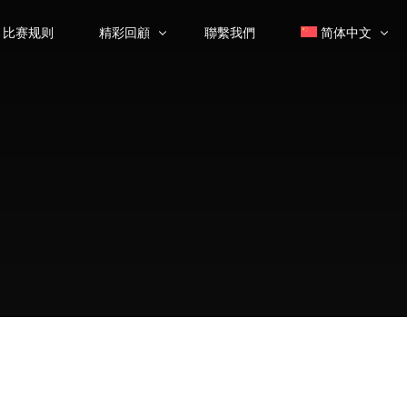
比赛规则
精彩回顧
聯繫我們
简体中文
大师课
繁體中文
(
繁体
颁奖典礼
优秀选手