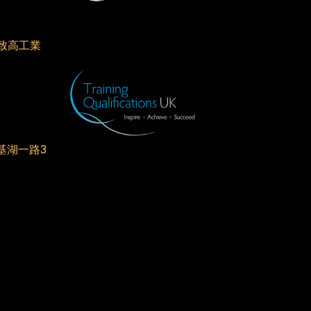
致高工業
基湖一路3