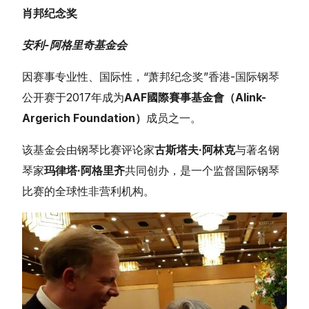
肖邦纪念奖
安利-阿格里奇基金会
因赛事专业性、国际性，“萧邦纪念奖”香港-国际钢琴
公开赛于2017年成为
AAF國際賽事基金會（Alink-
Argerich Foundation）
成员之一。
该基金会由钢琴比赛评论家
古斯塔夫·阿林克
与著名钢
琴家
玛律塔·阿格里齐
共同创办，是一个监督国际钢琴
比赛的全球性非营利机构。