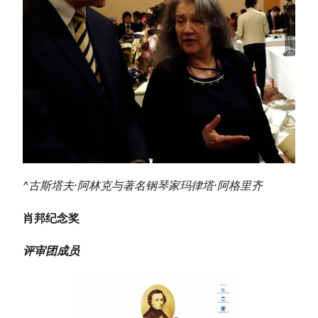
^古斯塔夫·阿林克与著名钢琴家玛律塔·阿格里齐
肖邦纪念奖
评审团成员