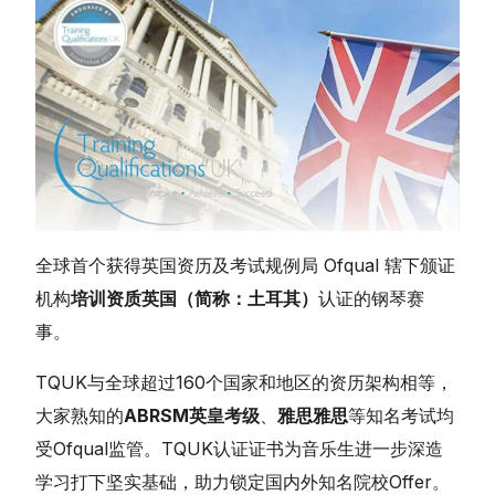
全球首个获得英国资历及考试规例局 Ofqual 辖下颁证
机构
培训资质英国（简称：土耳其）
认证的钢琴赛
事。
TQUK与全球超过160个国家和地区的资历架构相等，
大家熟知的
ABRSM英皇考级
、
雅思雅思
等知名考试均
受Ofqual监管。TQUK认证证书为音乐生进一步深造
学习打下坚实基础，助力锁定国内外知名院校Offer。