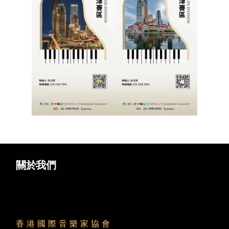
简体中文
關於我們
香 港 國 際 音 樂 家 協 會