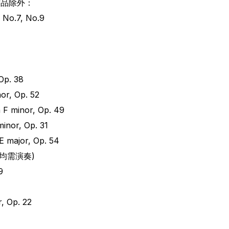
下作品除外：
 No.7, No.9
 Op. 38
nor, Op. 52
n F minor, Op. 49
minor, Op. 31
E major, Op. 54
均需演奏)
9
r, Op. 22