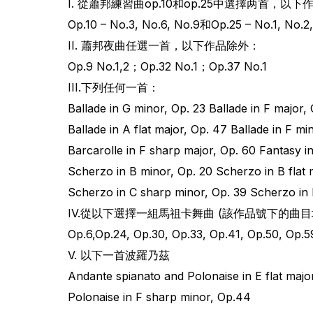
I. 從蕭邦練習曲op.10和op.25中選擇两首，以
Op.10 – No.3, No.6, No.9和Op.25 – No.1, No.2,
II. 蕭邦夜曲任選一首，以下作品除外：
Op.9 No.1,2；Op.32 No.1；Op.37 No.1
III.下列任何一首：
Ballade in G minor, Op. 23 Ballade in F major,
Ballade in A flat major, Op. 47 Ballade in F mi
Barcarolle in F sharp major, Op. 60 Fantasy i
Scherzo in B minor, Op. 20 Scherzo in B flat 
Scherzo in C sharp minor, Op. 39 Scherzo in 
IV.從以下選擇一組馬祖卡舞曲 (該作品號下的曲目
Op.6,Op.24, Op.30, Op.33, Op.41, Op.50, Op.5
V. 以下一首波羅乃茲
Andante spianato and Polonaise in E flat majo
Polonaise in F sharp minor, Op.44