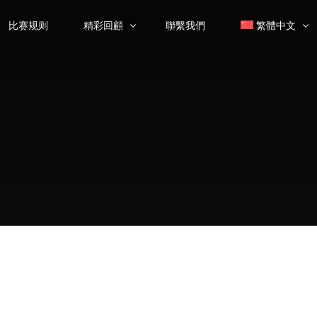
比赛规则
精彩回顧
聯繫我們
繁體中文
大师课
简体中文
(
簡
颁奖典礼
优秀选手